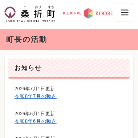
ペ
メニューを飛ばして本文へ
ー
ジ
の
先
本
頭
町長の活動
文
で
す
。
お知らせ
2026年7月1日更新
令和8年7月の動き
2026年6月1日更新
令和8年6月の動き