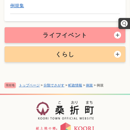
例規集
ライフイベント
くらし
トップページ
>
分類でさがす
>
町政情報
>
例規
>
例規
現在地