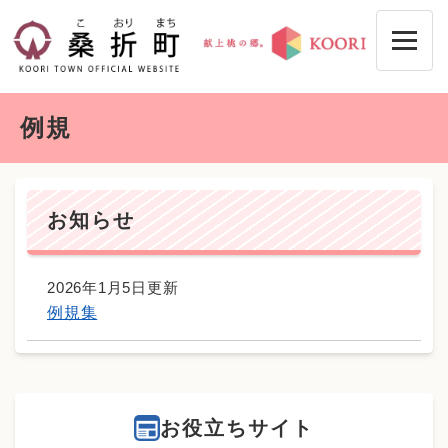
ペ
メニューを飛ばして本文へ
ー
ジ
の
先
本
頭
例規
文
で
す
。
お知らせ
2026年1月5日更新
例規集
お役立ちサイト