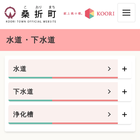
ペ
メニューを飛ばして本文へ
ー
ジ
の
先
本
頭
水道・下水道
文
で
す
。
水道
下水道
浄化槽