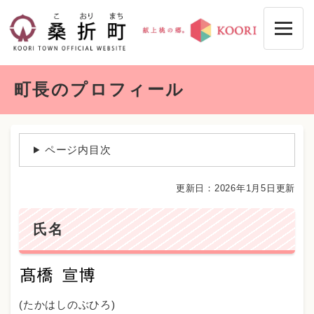
ペ
メニューを飛ばして本文へ
ー
ジ
の
先
本
頭
町長のプロフィール
文
で
す
。
ページ内目次
更新日：2026年1月5日更新
氏名
(たかはしのぶひろ)