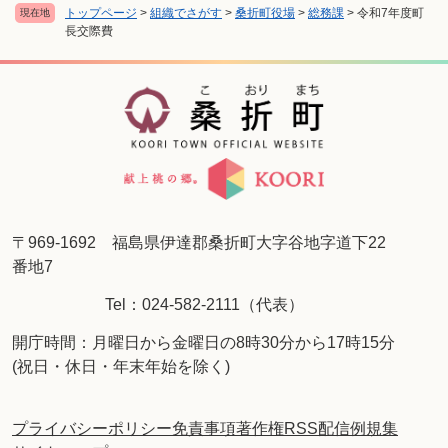
トップページ
>
組織でさがす
>
桑折町役場
>
総務課
>
令和7年度町
現在地
長交際費
〒969-1692 福島県伊達郡桑折町大字谷地字道下22
番地7
Tel：024-582-2111（代表）
開庁時間：月曜日から金曜日の8時30分から17時15分
(祝日・休日・年末年始を除く)
プライバシーポリシー
免責事項
著作権
RSS配信
例規集