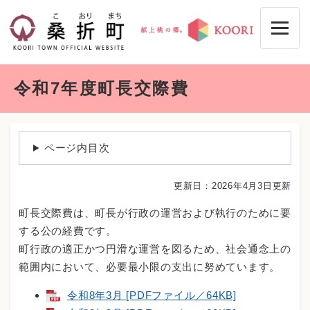
ペ
メニューを飛ばして本文へ
ー
ジ
の
先
本
頭
令和7年度町長交際費
文
で
す
。
ページ内目次
更新日：2026年4月3日更新
町長交際費は、町長が行政の運営および執行のために要
する公の経費です。
町行政の適正かつ円滑な運営を図るため、社会通念上の
範囲内において、必要最小限の支出に努めています。
令和8年3月 [PDFファイル／64KB]