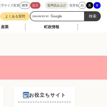
文字サイズ変更
標準
拡大
音声読み上げ
背景色
白
黒
青
G
よくある質問
o
o
・産業
町政情報
g
l
e
カ
ス
タ
ム
検
索
お役立ちサイト