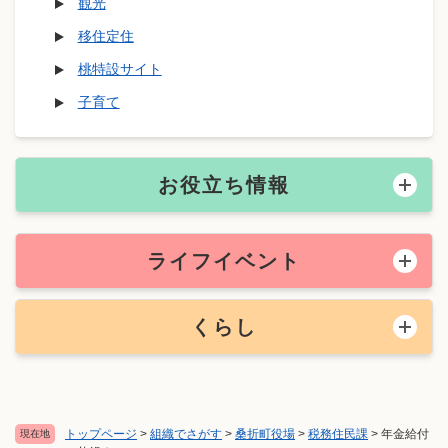
観光
移住定住
桃特設サイト
子育て
お役立ち情報
ライフイベント
くらし
トップページ
>
組織でさがす
>
桑折町役場
>
税務住民課
>
年金給付
現在地