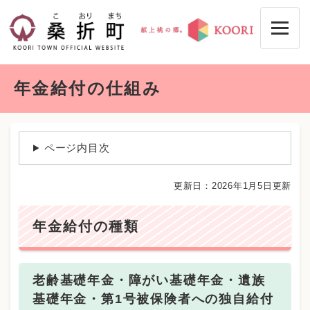
ペ
メニューを飛ばして本文へ
ー
ジ
の
先
本
頭
年金給付の仕組み
文
で
す
。
ページ内目次
更新日：2026年1月5日更新
年金給付の種類
老齢基礎年金・障がい基礎年金・遺族
基礎年金・第1号被保険者への独自給付