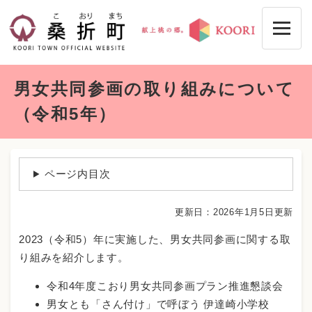
ペ
メニューを飛ばして本文へ
ー
ジ
の
先
本
頭
男女共同参画の取り組みについて
文
で
す
（令和5年）
。
ページ内目次
更新日：2026年1月5日更新
2023（令和5）年に実施した、男女共同参画に関する取
り組みを紹介します。
令和4年度こおり男女共同参画プラン推進懇談会
男女とも「さん付け」で呼ぼう 伊達崎小学校