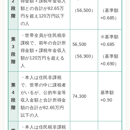
2
得金額＋課税年金収入
段
額との合計が82.65万
（56,500）
（基準額
階
円を超え120万円以下
×0.685）
の人
・世帯全員が住民税非
※基準額
第
課税で、前年の合計所
56,500
×0.685
3
得金額＋課税年金収入
段
（56,900）
（基準額
額が120万円を超える
階
×0.690）
人
・本人は住民非課税
第
で、世帯の中に課税者
4
がいるが、公的年金等
基準額
74,300
段
収入金額と合計所得金
×0.90
階
額の合計が82.65万円
以下の人
・本人は住民税非課税