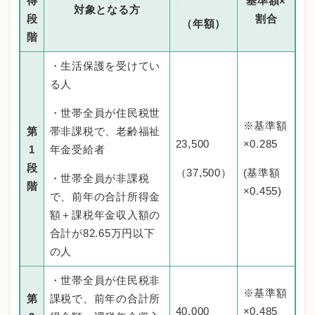
得
基準額×
対象となる方
段
割合
（年額）
階
・生活保護を受けてい
る人
・世帯全員が住民税世
※基準額
第
帯非課税で、老齢福祉
23,500
×0.285
1
年金受給者
段
（37,500）
(基準額
・世帯全員が非課税
階
×0.455)
で、前年の合計所得金
額＋課税年金収入額の
合計が82.65万円以下
の人
・世帯全員が住民税非
※基準額
第
課税で、前年の合計所
40,000
×0.485