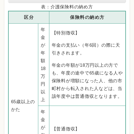
表：介護保険料の納め方
区分
保険料の納め方
年
【特別徴収】
金
が
年金の支払い（年6回）の際に天
年
引きされます。
額
年金の年額が18万円以上の方で
18
も、年度の途中で65歳になる人や
万
保険料が増額になった人、他の市
円
町村から転入された人などは、当
以
該年度中は普通徴収となります。
上
65歳以上の
かた
年
金
が
【普通徴収】