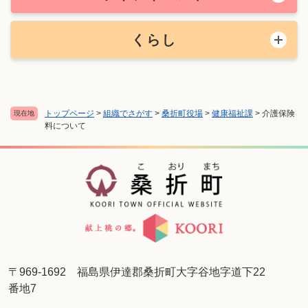
くらし
トップページ
>
組織でさがす
>
桑折町役場
>
健康福祉課
>
介護保険
現在地
料について
〒969-1692 福島県伊達郡桑折町大字谷地字道下22
番地7