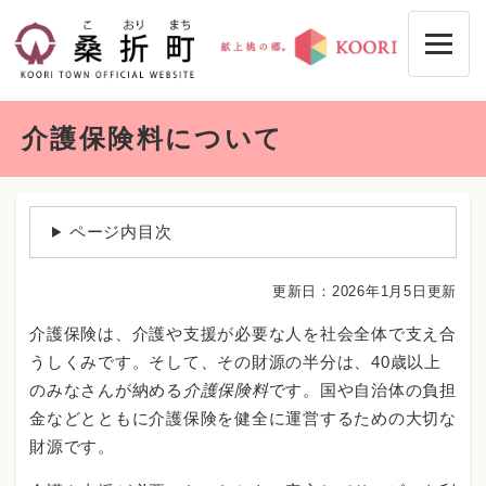
ペ
メニューを飛ばして本文へ
ー
ジ
の
先
本
頭
介護保険料について
文
で
す
。
ページ内目次
更新日：2026年1月5日更新
介護保険は、介護や支援が必要な人を社会全体で支え合
うしくみです。そして、その財源の半分は、40歳以上
のみなさんが納める
介護保険料
です。国や自治体の負担
金などとともに介護保険を健全に運営するための大切な
財源です。