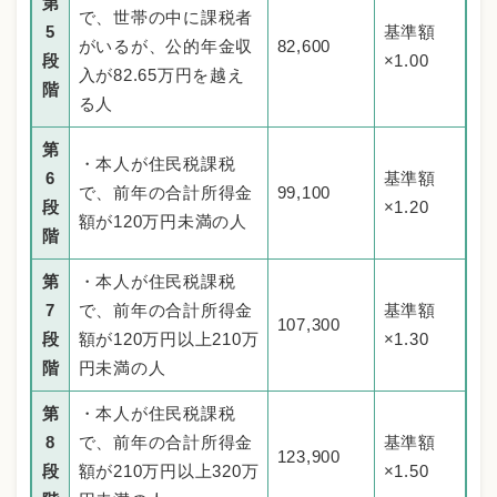
第
で、世帯の中に課税者
5
基準額
がいるが、公的年金収
82,600
段
×1.00
入が82.65万円を越え
階
る人
第
・本人が住民税課税
6
基準額
で、前年の合計所得金
99,100
段
×1.20
額が120万円未満の人
階
第
・本人が住民税課税
7
で、前年の合計所得金
基準額
107,300
段
額が120万円以上210万
×1.30
階
円未満の人
第
・本人が住民税課税
8
で、前年の合計所得金
基準額
123,900
段
額が210万円以上320万
×1.50