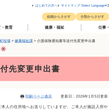
メニューを飛ばして本文へ
はじめての方へ
サイトマップ
Select Language
組織からさがす
分類からさがす
て・教育
健康・福祉
仕事
町役場
>
健康福祉課
>
介護保険通知書等送付先変更申出書
送付先変更申出書
印刷ページ表示
更新日：2026年1月5日更新
ご本人の住所地へお送りしていますが、ご本人が施設入所や