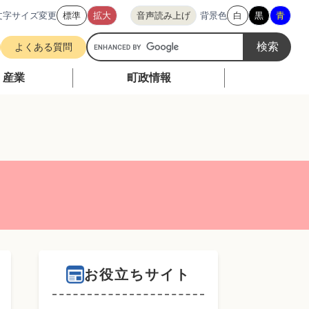
文字サイズ変更
標準
拡大
音声読み上げ
背景色
白
黒
青
G
よくある質問
o
o
・産業
町政情報
g
l
e
カ
ス
タ
ム
検
索
お役立ちサイト