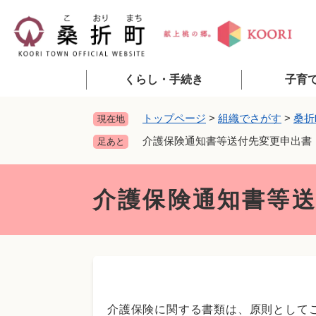
ペ
ー
ジ
の
先
くらし・手続き
子育
頭
で
トップページ
>
組織でさがす
>
桑折
現在地
す
介護保険通知書等送付先変更申出書
足あと
。
本
文
介護保険通知書等
介護保険に関する書類は、原則として