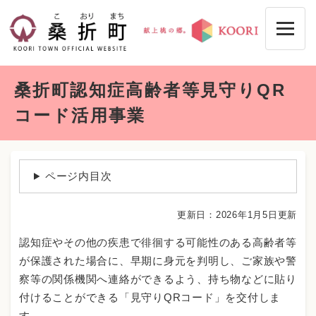
ペ
メニューを飛ばして本文へ
ー
ジ
の
先
本
頭
桑折町認知症高齢者等見守りQR
文
で
す
コード活用事業
。
ページ内目次
更新日：2026年1月5日更新
認知症やその他の疾患で徘徊する可能性のある高齢者等
が保護された場合に、早期に身元を判明し、ご家族や警
察等の関係機関へ連絡ができるよう、持ち物などに貼り
付けることができる「見守りQRコード」を交付しま
す。