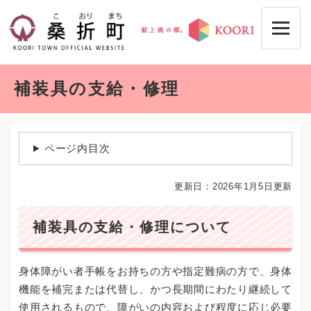
ペ
メニューを飛ばして本文へ
ー
ジ
の
先
本
頭
補装具の支給・修理
文
で
す
。
ページ内目次
更新日：2026年1月5日更新
補装具の支給・修理について
身体障がい者手帳をお持ちの方や指定難病の方で、身体
機能を補完または代替し、かつ長期間にわたり継続して
使用されるもので、障がいの内容および程度に応じ必要