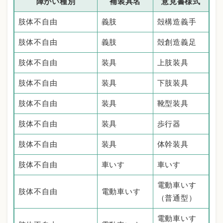
障がい種別
補装具名
意見書様式
肢体不自由
義肢
殻構造義手
肢体不自由
義肢
殻創造義足
肢体不自由
装具
上肢装具
肢体不自由
装具
下肢装具
肢体不自由
装具
靴型装具
肢体不自由
装具
歩行器
肢体不自由
装具
体幹装具
肢体不自由
車いす
車いす
電動車いす
肢体不自由
電動車いす
（普通型）
電動車いす