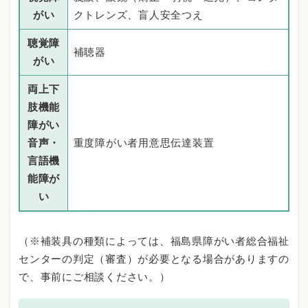
がい
クトレンズ、盲人安全つえ
聴覚障
補聴器
がい
両上下
肢機能
障がい
音声・
重度障がい者用意思伝達装置
言語機
能障が
い
（※補装具の種類によっては、福島県障がい者総合福祉
センターの判定（審査）が必要となる場合がありますの
で、事前にご相談ください。）