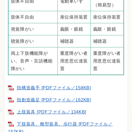
肢体不自由
電動車いす
（簡易型）
肢体不自由
座位保持装置
座位保持装置
視覚障がい
義眼・眼鏡
義眼・眼鏡
聴覚障がい
補聴器
補聴器
両上下肢機能障が
重度障がい者
重度障がい者
い、音声・言語機能
用意思伝達装
用意思伝達装
障がい
置
置
殻構造義手 [PDFファイル／158KB]
殻創造義足 [PDFファイル／162KB]
上肢装具 [PDFファイル／134KB]
下肢装具、靴型装具、歩行器 [PDFファイル／
157KB]