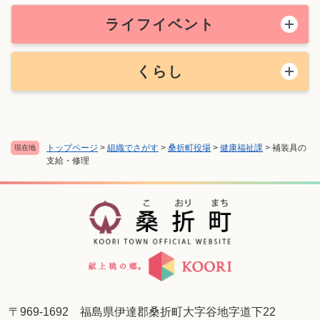
ライフイベント
くらし
トップページ
>
組織でさがす
>
桑折町役場
>
健康福祉課
>
補装具の
現在地
支給・修理
〒969-1692 福島県伊達郡桑折町大字谷地字道下22