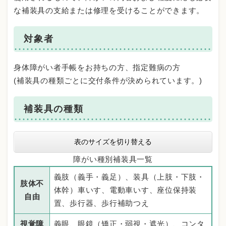
な補装具の支給または修理を受けることができます。
対象者
身体障がい者手帳をお持ちの方、指定難病の方
(補装具の種類ごとに交付条件が決められています。)
補装具の種類
表のサイズを切り替える
障がい種別補装具一覧
義肢（義手・義足）、装具（上肢・下肢・
肢体不
体幹）車いす、電動車いす、座位保持装
自由
置、歩行器、歩行補助つえ
視覚障
義眼、眼鏡（矯正・弱視・遮光）、コンタ