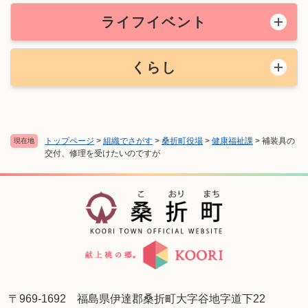
ライフイベント
くらし
トップページ
>
組織でさがす
>
桑折町役場
>
健康福祉課
>
補装具の
現在地
交付、修理を受けたいのですが
〒969-1692 福島県伊達郡桑折町大字谷地字道下22