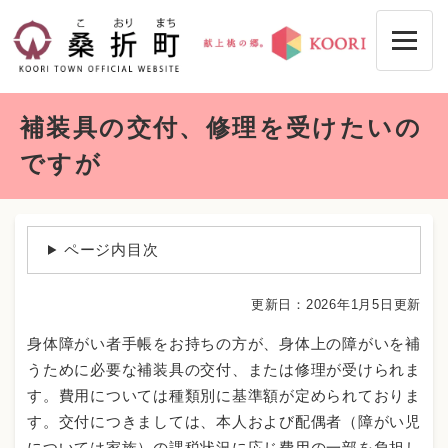
ペ
メニューを飛ばして本文へ
ー
ジ
の
先
本
頭
補装具の交付、修理を受けたいの
文
で
す
ですが
。
ページ内目次
更新日：2026年1月5日更新
身体障がい者手帳をお持ちの方が、身体上の障がいを補
うために必要な補装具の交付、または修理が受けられま
す。費用については種類別に基準額が定められておりま
す。交付につきましては、本人および配偶者（障がい児
については家族）の課税状況に応じ費用の一部を負担し