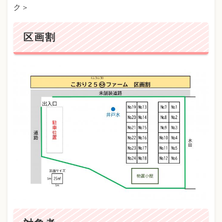
ク＞
区画割