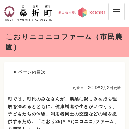
ペ
メニューを飛ばして本文へ
ー
ジ
の
先
本
頭
こおりニコニコファーム（市民農
文
で
す
園）
。
ページ内目次
更新日：2026年2月2日更新
町では、町民のみなさんが、農業に親しみを持ち理
解を深めるとともに、健康増進や生きがいづくり、
子どもたちの体験、利用者同士の交流などの場を提
供するため、「こおり25(^-^)(ニコニコ)ファーム」
を開設しました。