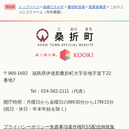
トップページ
>
組織でさがす
>
桑折町役場
>
産業振興課
>
こおりニ
現在地
コニコファーム（市民農園）
〒969-1692 福島県伊達郡桑折町大字谷地字道下22
番地7
Tel：024-582-2111（代表）
開庁時間：月曜日から金曜日の8時30分から17時15分
(祝日・休日・年末年始を除く)
プライバシーポリシー
免責事項
著作権
RSS配信
例規集