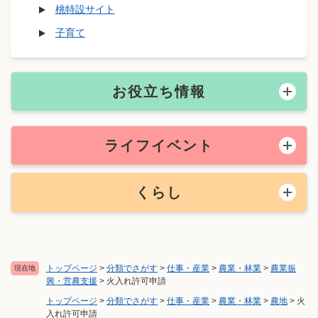
桃特設サイト
子育て
お役立ち情報
ライフイベント
くらし
トップページ
>
分類でさがす
>
仕事・産業
>
農業・林業
>
農業振
現在地
興・営農支援
>
火入れ許可申請
トップページ
>
分類でさがす
>
仕事・産業
>
農業・林業
>
農地
>
火
入れ許可申請