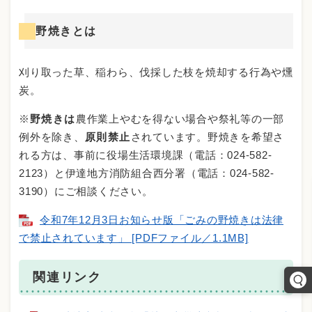
野焼きとは
刈り取った草、稲わら、伐採した枝を焼却する行為や燻
炭。
※
野焼きは
農作業上やむを得ない場合や祭礼等の一部
例外を除き、
原則禁止
されています。野焼きを希望さ
れる方は、事前に役場生活環境課（電話：024-582-
2123）と伊達地方消防組合西分署（電話：024-582-
3190）にご相談ください。
令和7年12月3日お知らせ版「ごみの野焼きは法律
で禁止されています」 [PDFファイル／1.1MB]
関連リンク