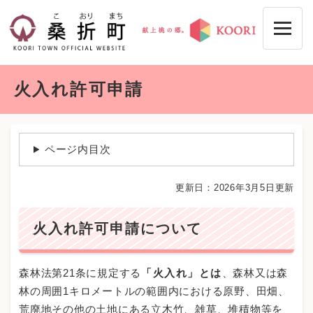
ペ
メニューを飛ばして本文へ
ー
ジ
の
先
本
頭
火入れ許可申請
文
で
す
。
ページ内目次
更新日：2026年3月5日更新
火入れ許可申請について
森林法第21条に規定する
「火入れ」とは
、森林又は森
林の周囲1キロメートルの範囲内における原野、田畑、
荒廃地その他の土地にある立木竹、雑草、堆積物等を