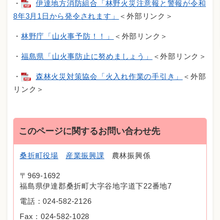
・
伊達地方消防組合「林野火災注意報と警報が令和
8年3月1日から発令されます」
＜外部リンク＞
・
林野庁「山火事予防！！」
＜外部リンク＞
・
福島県「山火事防止に努めましょう」
＜外部リンク＞
・
森林火災対策協会「火入れ作業の手引き」
＜外部
リンク＞
このページに関するお問い合わせ先
桑折町役場
産業振興課
農林振興係
〒969-1692
福島県伊達郡桑折町大字谷地字道下22番地7
電話：024-582-2126
Fax：024-582-1028