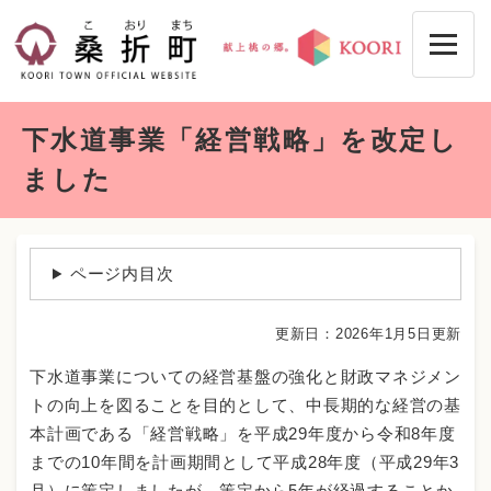
ペ
メニューを飛ばして本文へ
ー
ジ
の
先
本
頭
下水道事業「経営戦略」を改定し
文
で
す
ました
。
ページ内目次
更新日：2026年1月5日更新
下水道事業についての経営基盤の強化と財政マネジメン
トの向上を図ることを目的として、中長期的な経営の基
本計画である「経営戦略」を平成29年度から令和8年度
までの10年間を計画期間として平成28年度（平成29年3
月）に策定しましたが、策定から5年が経過することか