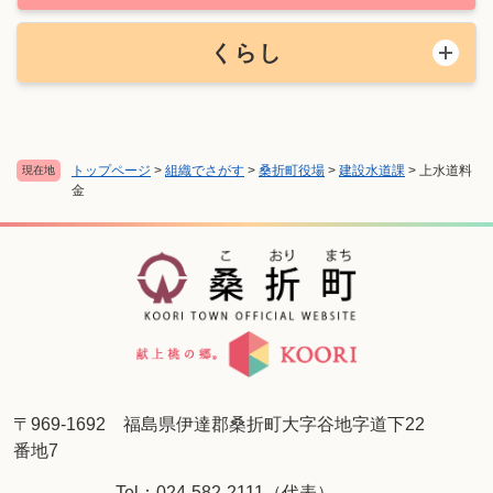
くらし
トップページ
>
組織でさがす
>
桑折町役場
>
建設水道課
>
上水道料
現在地
金
〒969-1692 福島県伊達郡桑折町大字谷地字道下22
番地7
Tel：024-582-2111（代表）