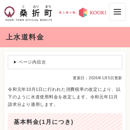
ペ
メニューを飛ばして本文へ
ー
ジ
の
先
本
頭
上水道料金
文
で
す
。
ページ内目次
更新日：2026年1月5日更新
令和元年10月1日に行われた消費税率の改定により、以
下のように水道使用料金を改定します。令和元年11月
請求分より適用します。
基本料金(1月につき)