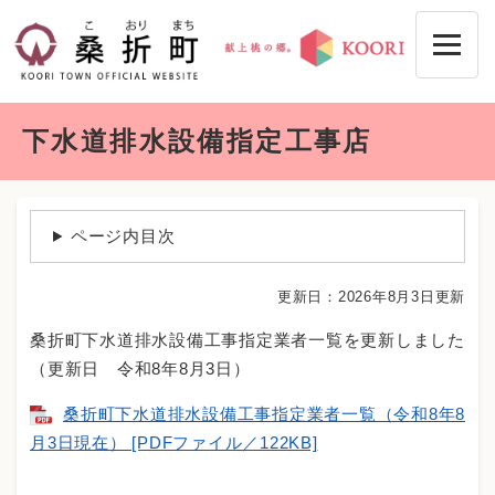
ペ
メニューを飛ばして本文へ
ー
ジ
の
先
本
頭
下水道排水設備指定工事店
文
で
す
。
ページ内目次
更新日：2026年8月3日更新
桑折町下水道排水設備工事指定業者一覧を更新しました
（更新日 令和8年8月3日）
桑折町下水道排水設備工事指定業者一覧（令和8年8
月3日現在） [PDFファイル／122KB]