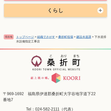
くらし
トップページ
>
組織でさがす
>
桑折町役場
>
建設水道課
>
下水道排
現在地
水設備指定工事店
〒969-1692 福島県伊達郡桑折町大字谷地字道下22
番地7
Tel：024-582-2111（代表）