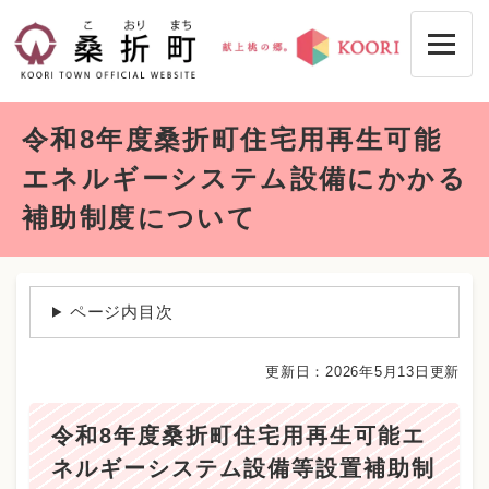
ペ
メニューを飛ばして本文へ
ー
ジ
の
先
本
頭
令和8年度桑折町住宅用再生可能
文
で
す
エネルギーシステム設備にかかる
。
補助制度について
ページ内目次
更新日：2026年5月13日更新
令和8年度桑折町住宅用再生可能エ
ネルギーシステム設備等設置補助制