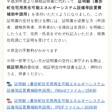
平成30年度より納税証明書に代わって、
証明願（桑折
町住宅用再生可能エネルギーシステム設備等設置費
補助申請用）
を添付いただくようになりました。この
証明書の交付を受ける際には、証明書が必要な方（申請
者、建物所有者、共有者がいる場合は全員分）を明確に
したうえで、住所・氏名をぞれぞれ記入いただき、税務
住民課にて証明を受けてください。
※所定の手数料がかかります
※同一世帯でない方が証明書の交付に来庁される際は、
税証明用の
委任状、税証明交付申請書も記入・押印の
うえ、持参ください。
証明願（桑折町住宅用再生可能エネルギーシステム
設備等設置費補助申請用） [Wordファイル／25KB]
証明願（桑折町住宅用再生可能エネルギーシステム
設備等設置費補助申請用） [PDFファイル／102KB]