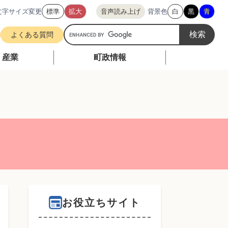
文字サイズ変更
標準
拡大
音声読み上げ
背景色
白
黒
青
G
よくある質問
o
o
・産業
町政情報
g
l
e
カ
ス
タ
ム
検
索
お役立ちサイト