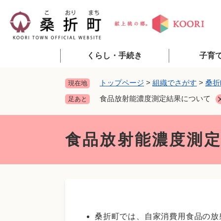
ペ
ー
ジ
の
先
くらし・手続き
子育
頭
で
トップページ
>
組織でさがす
>
桑折
現在地
す
食品放射能濃度測定結果について
足あと
。
本
文
食品放射能濃度測
桑折町では、自家消費用食品の放