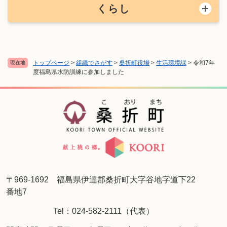
くらし
トップページ
>
組織でさがす
>
桑折町役場
>
生活環境課
>
令和7年
現在地
度福島県水防訓練に参加しました
〒969-1692 福島県伊達郡桑折町大字谷地字道下22
番地7
Tel：024-582-2111（代表）