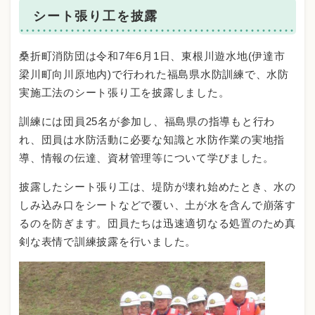
シート張り工を披露
桑折町消防団は令和7年6月1日、東根川遊水地(伊達市
梁川町向川原地内)で行われた福島県水防訓練で、水防
実施工法のシート張り工を披露しました。
訓練には団員25名が参加し、福島県の指導もと行わ
れ、団員は水防活動に必要な知識と水防作業の実地指
導、情報の伝達、資材管理等について学びました。
披露したシート張り工は、堤防が壊れ始めたとき、水の
しみ込み口をシートなどで覆い、土が水を含んで崩落す
るのを防ぎます。団員たちは迅速適切なる処置のため真
剣な表情で訓練披露を行いました。