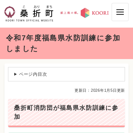
ペ
メニューを飛ばして本文へ
ー
ジ
の
先
本
頭
令和7年度福島県水防訓練に参加
文
で
す
しました
。
ページ内目次
更新日：2026年1月5日更新
桑折町消防団が福島県水防訓練に参
加