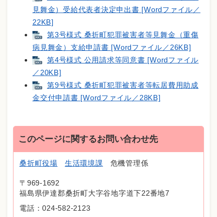
見舞金）受給代表者決定申出書 [Wordファイル／
22KB]
第3号様式 桑折町犯罪被害者等見舞金（重傷
病見舞金）支給申請書 [Wordファイル／26KB]
第4号様式 公用請求等同意書 [Wordファイル
／20KB]
第9号様式 桑折町犯罪被害者等転居費用助成
金交付申請書 [Wordファイル／28KB]
このページに関するお問い合わせ先
桑折町役場
生活環境課
危機管理係
〒969-1692
福島県伊達郡桑折町大字谷地字道下22番地7
電話：024-582-2123