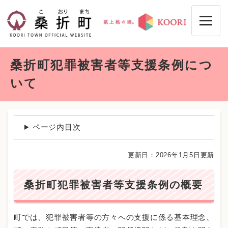
ペ
メニューを飛ばして本文へ
ー
ジ
の
先
本
頭
桑折町犯罪被害者等支援条例につ
文
で
す
いて
。
ページ内目次
更新日：2026年1月5日更新
桑折町犯罪被害者等支援条例の概要
町では、犯罪被害者等の方々への支援に係る基本理念、