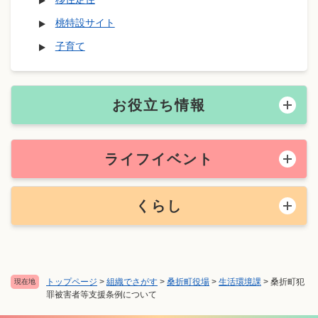
桃特設サイト
子育て
お役立ち情報
ライフイベント
くらし
トップページ
>
組織でさがす
>
桑折町役場
>
生活環境課
>
桑折町犯
現在地
罪被害者等支援条例について