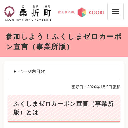
ペ
メニューを飛ばして本文へ
ー
ジ
の
先
本
頭
参加しよう！ふくしまゼロカーボ
文
で
す
ン宣言（事業所版）
。
ページ内目次
更新日：2026年1月5日更新
ふくしまゼロカーボン宣言（事業所
版）とは