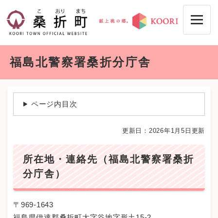
ペ
メニューを飛ばして本文へ
ー
ジ
の
先
本
頭
福島北警察署桑折分庁舎
文
で
す
。
ページ内目次
更新日：2026年1月5日更新
所在地・連絡先（福島北警察署桑折
分庁舎）
〒969-1643
福島県伊達郡桑折町大字谷地字形土15-2