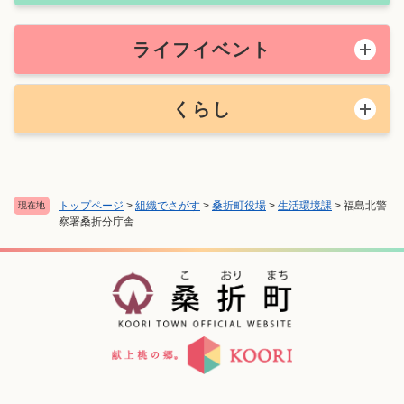
ライフイベント
くらし
トップページ
>
組織でさがす
>
桑折町役場
>
生活環境課
>
福島北警
現在地
察署桑折分庁舎