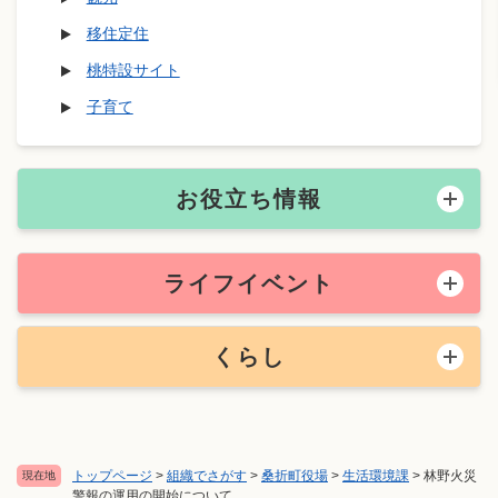
移住定住
桃特設サイト
子育て
お役立ち情報
ライフイベント
くらし
トップページ
>
組織でさがす
>
桑折町役場
>
生活環境課
>
林野火災
現在地
警報の運用の開始について