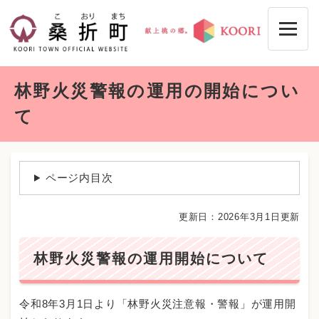
ペ
メニューを飛ばして本文へ
ー
ジ
の
先
本
頭
林野火災警報の運用の開始につい
文
で
す
て
。
ページ内目次
更新日：2026年3月1日更新
林野火災警報の運用開始について
​令和8年3月1日より「林野火災注意報・警報」が運用開