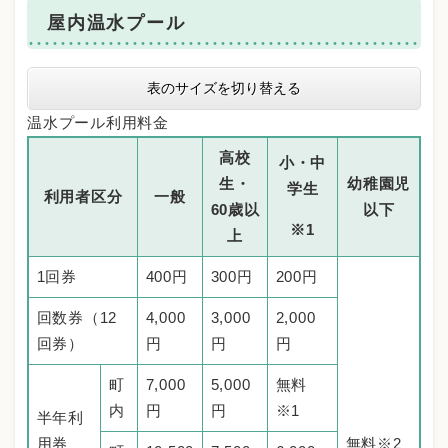
屋内温水プール
表のサイズを切り替える
温水プール利用料金
高校
小・中
生・
幼稚園児
学生
利用者区分
一般
60歳以
以下
※1
上
1回券
400円
300円
200円
回数券（12
4,000
3,000
2,000
回券）
円
円
円
町
7,000
5,000
無料
内
円
円
※1
半年利
用券
無料※2