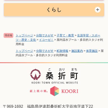
くらし
トップページ
>
分類でさがす
>
子育て・教育
>
生涯学習・スポー
現在地
ツ・歴史・文化
>
イコーゼ！
>
屋内温水プール・多目的スタジオ利
用料金
トップページ
>
分類でさがす
>
町政情報
>
施設案内
>
体育施設
>
屋
内温水プール・多目的スタジオ利用料金
〒969-1692 福島県伊達郡桑折町大字谷地字道下22