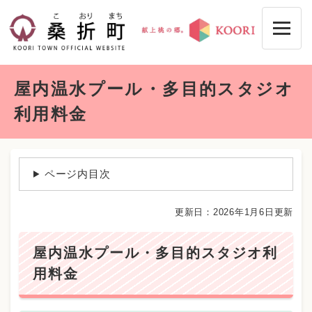
ペ
メニューを飛ばして本文へ
ー
ジ
の
先
本
頭
屋内温水プール・多目的スタジオ
文
で
す
利用料金
。
ページ内目次
更新日：2026年1月6日更新
屋内温水プール・多目的スタジオ利
用料金