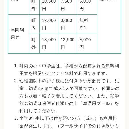
町
10,500
7,500
6,000
外
円
円
円
町
12,000
9,000
無料
内
円
円
※1
年間利
用券
町
18,000
13,500
9,000
外
円
円
円
町内の小・中学生は、学校から配布される無料利
用券を掲示いただくと無料で利用できます。
幼稚園以下のお子様には付き添いが必要です。児
童・幼児2人まで成人1人で可能ですが、付添いの
方も水着・帽子を着用してください。また、就学
前の幼児は保護者付添いの上「幼児用プール」を
利用してください。
小学3年生以下の付き添いの方（成人）も利用料
金が発生します。（プールサイドでの付き添いも