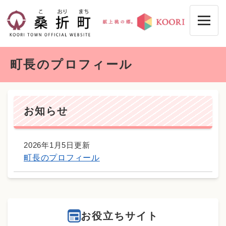
ペ
メニューを飛ばして本文へ
ー
ジ
の
先
本
頭
町長のプロフィール
文
で
す
。
お知らせ
2026年1月5日更新
町長のプロフィール
お役立ちサイト