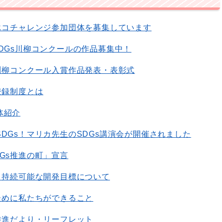
sエコチャレンジ参加団体を募集しています
DGs川柳コンクールの作品募集中！
s川柳コンクール入賞作品発表・表彰式
登録制度とは
体紹介
DGs！マリカ先生のSDGs講演会が開催されました
Gs推進の町」宣言
？－持続可能な開発目標について
ために私たちができること
推進だより・リーフレット