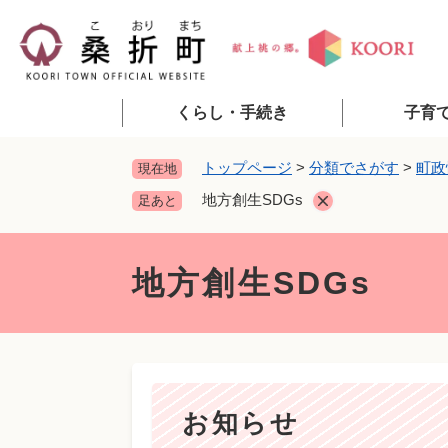
ペ
ー
ジ
の
先
くらし・手続き
子育
頭
で
トップページ
>
分類でさがす
>
町政
現在地
す
地方創生SDGs
足あと
。
本
文
地方創生SDGs
お知らせ