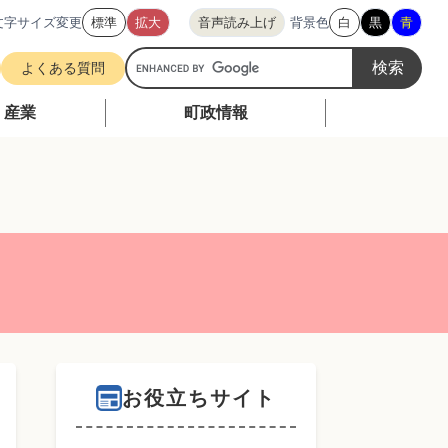
文字サイズ変更
標準
拡大
音声読み上げ
背景色
白
黒
青
G
よくある質問
o
o
・産業
町政情報
g
l
e
カ
ス
タ
ム
検
索
お役立ちサイト