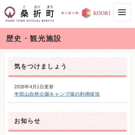
ペ
メニューを飛ばして本文へ
ー
ジ
の
先
本
頭
歴史・観光施設
文
で
す
。
気をつけましょう
2026年4月1日更新
半田山自然公園キャンプ場の利用状況
お知らせ