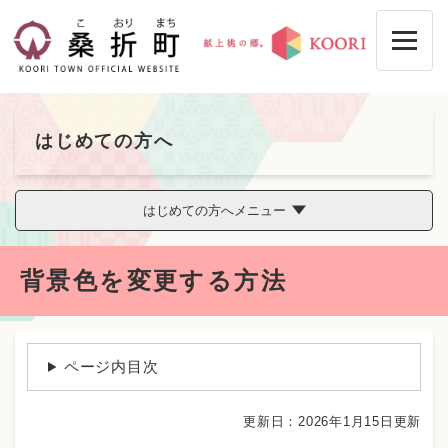
ペ
メニューを飛ばして本文へ
ー
ジ
の
先
頭
で
はじめての方へ
す
。
はじめての方へメニュー
本
背景色を変更する方法
文
ページ内目次
更新日：2026年1月15日更新