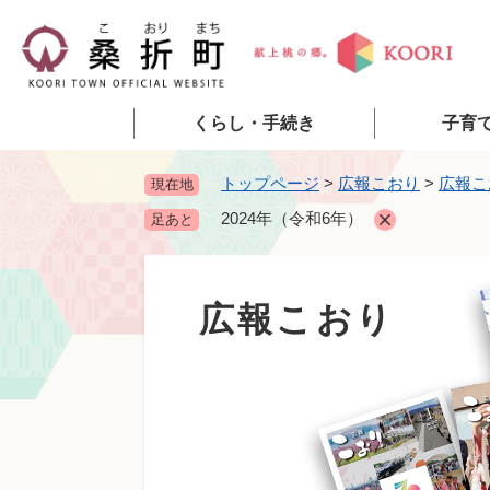
ペ
ー
ジ
の
先
くらし・手続き
子育
頭
で
トップページ
>
広報こおり
>
広報こ
現在地
す
2024年（令和6年）
足あと
。
広報こおり