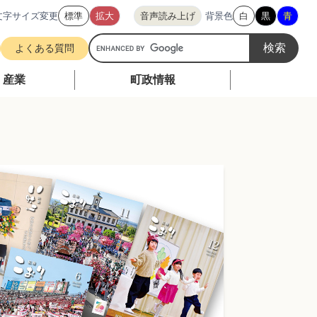
文字サイズ変更
標準
拡大
音声読み上げ
背景色
白
黒
青
G
よくある質問
o
o
・産業
町政情報
g
l
e
カ
ス
タ
ム
検
索