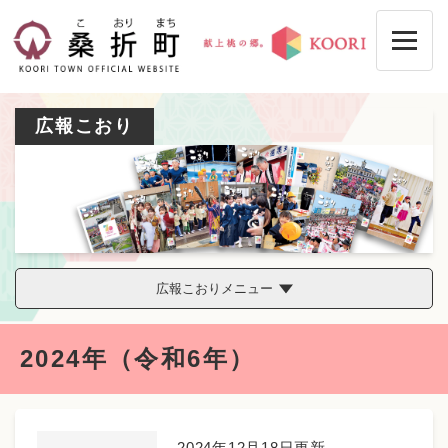
ペ
メニューを飛ばして本文へ
ー
ジ
の
先
頭
広報こおり
で
す
。
広報こおりメニュー
本
2024年（令和6年）
文
2024年12月18日更新