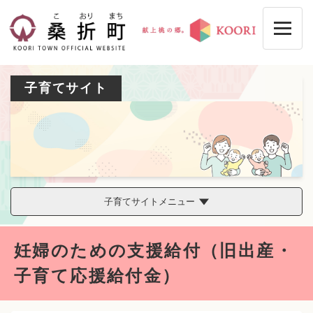
ペ
メニューを飛ばして本文へ
ー
ジ
の
先
頭
子育てサイト
で
す
。
子育てサイトメニュー
本
妊婦のための支援給付（旧出産・
文
子育て応援給付金）