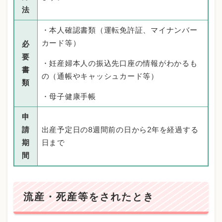
法
・本人確認書類（運転免許証、マイナンバー
カード等）
必
要
・妊産婦本人の振込先口座の情報がわかるも
書
の（通帳やキャッシュカード等）
類
・母子健康手帳
申
請
出産予定日の8週間前の日から2年を経過する
期
日まで
間
流産・死産等をされたとき