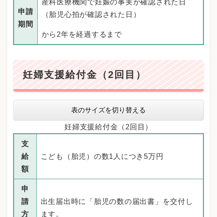
産科医療機関で妊娠の事実が確認された日
申請
（胎児心拍が確認された日）
期間
から2年を経過するまで
妊婦支援給付金（2回目）
表のサイズを切り替える
妊婦支援給付金（2回目）
支
給
こども（胎児）の数1人につき5万円
額
申
請
出生届出時に「胎児の数の届出書」を交付し
方
ます。