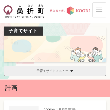
ペ
メニューを飛ばして本文へ
ー
ジ
の
先
頭
子育てサイト
で
す
。
子育てサイトメニュー
本
計画
文
2026年1月5日更新