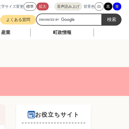
文字サイズ変更
標準
拡大
音声読み上げ
背景色
白
黒
青
G
よくある質問
o
o
・産業
町政情報
g
l
e
カ
ス
タ
ム
検
索
お役立ちサイト