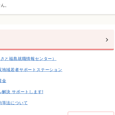
せん。
るさと福島就職情報センター）
双地域若者サポートステーション
賃金
解決 サポートします!
均等法について