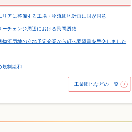
北エリアに整備する工場・物流団地計画に国が同意
ターチェンジ周辺における民間誘致
北側物流団地の立地予定企業から町へ要望書を手交しました
の規制緩和
工業団地などの一覧