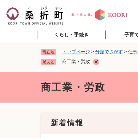
ペ
ー
ジ
の
先
くらし・手続き
子育
頭
で
トップページ
>
分類でさがす
>
仕事
現在地
す
商工業・労政
足あと
。
本
文
商工業・労政
新着情報