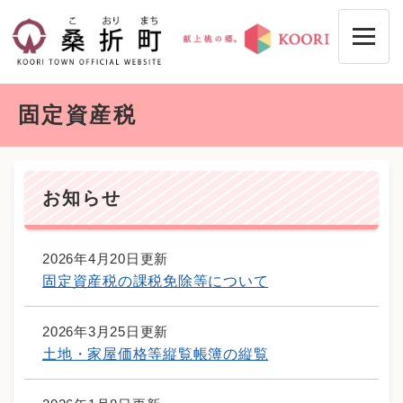
ペ
メニューを飛ばして本文へ
ー
ジ
の
先
本
頭
固定資産税
文
で
す
。
お知らせ
2026年4月20日更新
固定資産税の課税免除等について
2026年3月25日更新
土地・家屋価格等縦覧帳簿の縦覧