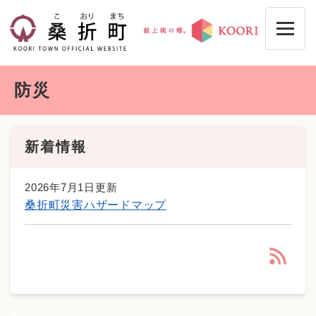
ペ
メニューを飛ばして本文へ
ー
ジ
の
先
本
頭
防災
文
で
す
。
新着情報
2026年7月1日更新
桑折町災害ハザードマップ