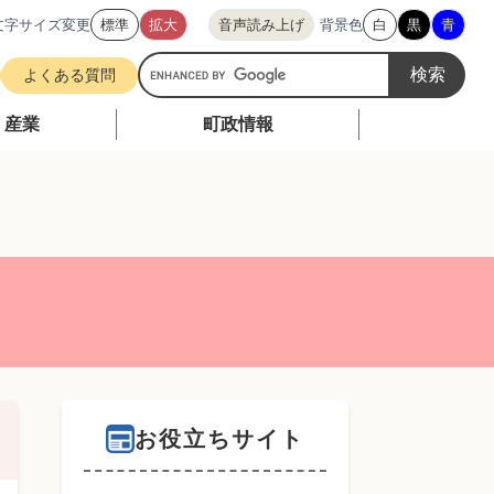
文字サイズ変更
標準
拡大
音声読み上げ
背景色
白
黒
青
G
よくある質問
o
o
・産業
町政情報
g
l
e
カ
ス
タ
ム
検
索
お役立ちサイト