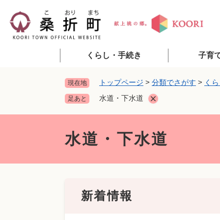
ペ
ー
ジ
の
先
くらし・手続き
子育
頭
で
トップページ
>
分類でさがす
>
くら
現在地
す
水道・下水道
足あと
。
本
文
水道・下水道
新着情報